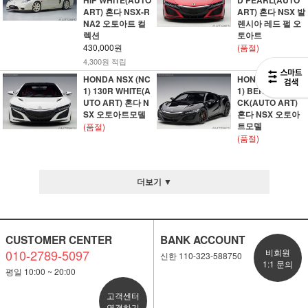
HIP WHITE(AUTO
D PEARL(AUTO
ART) 혼다 NSX-R
ART) 혼다 NSX 발
NA2 오토아트 컬
렌시아 레드 펄 오
렉션
토아트
430,000원
(품절)
4,300원 적립
HONDA NSX (NC
HONDA NSX (NC
1) 130R WHITE(A
1) BERLINA BLA
UTO ART) 혼다 N
CK(AUTO ART)
SX 오토아트모델
혼다 NSX 오토아
트모델
(품절)
(품절)
더보기 ▼
CUSTOMER CENTER
BANK ACCOUNT
010-2789-5097
비회원
신한 110-323-588750
1:1 문의
평일 10:00 ~ 20:00
고객센터
연결하기