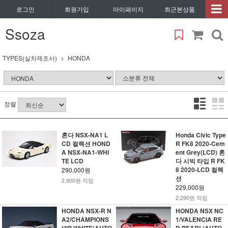
로그인
회원가입
마이페이지
최근본상품
Ssoza
TYPES(실차제조사)
HONDA
정렬
혼다 NSX-NA1 L
Honda Civic Type
CD 컬렉션 HOND
R FK8 2020-Cem
A NSX-NA1-WHI
ent Grey(LCD) 혼
TE LCD
다 시빅 타입 R FK
8 2020-LCD 컬렉
290,000원
션
2,900원 적립
229,000원
2,290원 적립
HONDA NSX-R N
HONDA NSX NC
A2/CHAMPIONS
1/VALENCIA RE