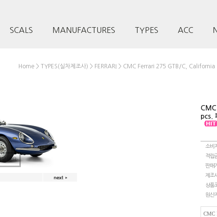
SCALS
MANUFACTURES
TYPES
ACC
>
>
> CMC Ferrari 275 GTB/C, Califor
Home
TYPES(실차제조사)
FERRARI
CMC F
pcs
소비
적립
려보세요
판매
제조
상품
원산
CMC F