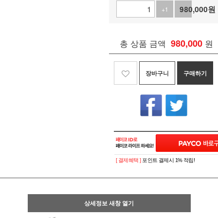
980,000
원
+1
-1
총 상품 금액
980,000
원
장바구니
구매하기
[ 결제혜택 ]
포인트 결제시 1% 적립!
상세정보 새창 열기